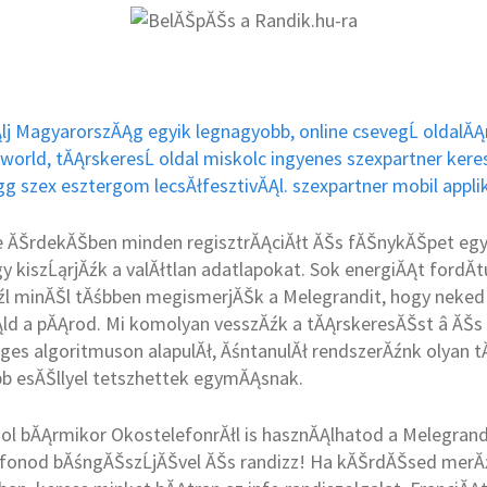
Ąlj MagyarorszĂĄg egyik legnagyobb, online csevegĹ oldalĂĄ
orld, tĂĄrskeresĹ oldal miskolc ingyenes szexpartner keres
gg szex esztergom lecsĂłfesztivĂĄl. szexpartner mobil appli
ĂŠrdekĂŠben minden regisztrĂĄciĂłt ĂŠs fĂŠnykĂŠpet egyes
kiszĹąrjĂźk a valĂłtlan adatlapokat. Sok energiĂĄt fordĂ­tu
źl minĂŠl tĂśbben megismerjĂŠk a Melegrandit, hogy neke
ld a pĂĄrod. Mi komolyan vesszĂźk a tĂĄrskeresĂŠst â ĂŠ
ges algoritmuson alapulĂł, ĂśntanulĂł rendszerĂźnk olyan t
bb esĂŠllyel tetszhettek egymĂĄsnak.
hol bĂĄrmikor OkostelefonrĂłl is hasznĂĄlhatod a Melegran
efonod bĂśngĂŠszĹjĂŠvel ĂŠs randizz! Ha kĂŠrdĂŠsed merĂźl