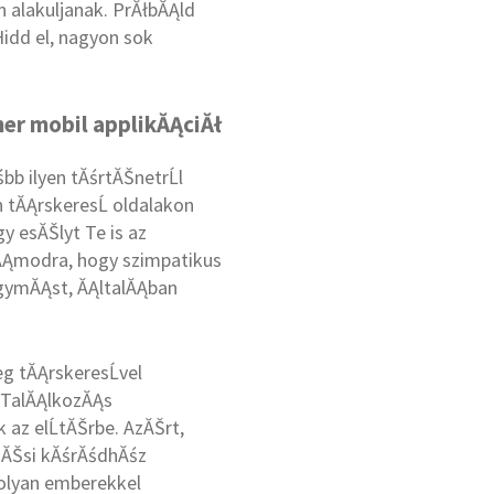
 alakuljanak. PrĂłbĂĄld
idd el, nagyon sok
ner mobil applikĂĄciĂł
b ilyen tĂśrtĂŠnetrĹl
n tĂĄrskeresĹ oldalakon
y esĂŠlyt Te is az
zĂĄmodra, hogy szimpatikus
egymĂĄst, ĂĄltalĂĄban
g tĂĄrskeresĹvel
 TalĂĄlkozĂĄs
az elĹtĂŠrbe. AzĂŠrt,
dĂŠsi kĂśrĂśdhĂśz
 olyan emberekkel