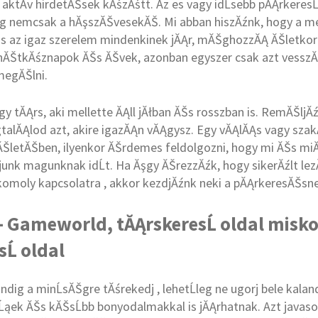
aktĂ­v hirdetĂŠsek kĂśzĂśtt. Az es vagy idĹsebb pĂĄrkeresĹ
ĂĄg nemcsak a hĂşszĂŠvesekĂŠ. Mi abban hiszĂźnk, hogy a m
s az igaz szerelem mindenkinek jĂĄr, mĂŠghozzĂĄ ĂŠletkort
 hĂŠtkĂśznapok ĂŠs ĂŠvek, azonban egyszer csak azt vesszĂ
megĂŠlni.
y tĂĄrs, aki mellette ĂĄll jĂłban ĂŠs rosszban is. RemĂŠljĂź
talĂĄlod azt, akire igazĂĄn vĂĄgysz. Egy vĂĄlĂĄs vagy sza
ŠletĂŠben, ilyenkor ĂŠrdemes feldolgozni, hogy mi ĂŠs miĂ
nk magunknak idĹt. Ha Ăşgy ĂŠrezzĂźk, hogy sikerĂźlt lez
komoly kapcsolatra , akkor kezdjĂźnk neki a pĂĄrkeresĂŠsne
 - Gameworld, tĂĄrskeresĹ oldal misko
Ĺ oldal
dig a minĹsĂŠgre tĂśrekedj , lehetĹleg ne ugorj bele kala
Ĺąek ĂŠs kĂŠsĹbb bonyodalmakkal is jĂĄrhatnak. Azt javaso