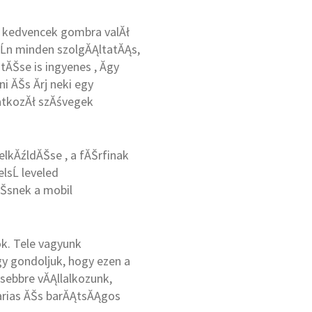
a kedvencek gombra valĂł
sĹn minden szolgĂĄltatĂĄs,
ĂŠse is ingyenes , Ă­gy
i ĂŠs Ă­rj neki egy
tatkozĂł szĂśvegek
 elkĂźldĂŠse , a fĂŠrfinak
lsĹ leveled
Šsnek a mobil
ok. Tele vagyunk
y gondoljuk, hogy ezen a
sebbre vĂĄllalkozunk,
arias ĂŠs barĂĄtsĂĄgos