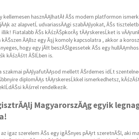
y kellemesen hasznĂĄlhatĂł ĂŠs modern platformon ismerk
ĂĄk az alapvetĹ udvariassĂĄgi szabĂĄlyokat, ĂŠs tisztele
 illik! Fiatalabb ĂŠs kĂśzĂŠpkorĂş tĂĄrskeresĹket is vĂĄrunk
 kĂŠszen ĂĄllsz egy Ăşj komoly kapcsolatra , akkor a koros
nyeges, hogy egy jĂłt beszĂŠlgessetek ĂŠs egy hullĂĄmhos
k kĂśzĂśtt ĂŠlĹben is.
 a szakmai pĂĄlyafutĂĄsod mellett ĂŠrdemes idĹt szentelne
śbbnyire diplomĂĄs tĂĄrskeresĹkkel ismerkedhetsz, kĂśzĂśtt
lĹdĂŠsi kĂśrrel rendelkezik.
gisztrĂĄlj MagyarorszĂĄg egyik legna
a!
z igaz szerelem ĂŠs egy igĂŠnyes pĂĄrt szeretnĂŠl, aki ma