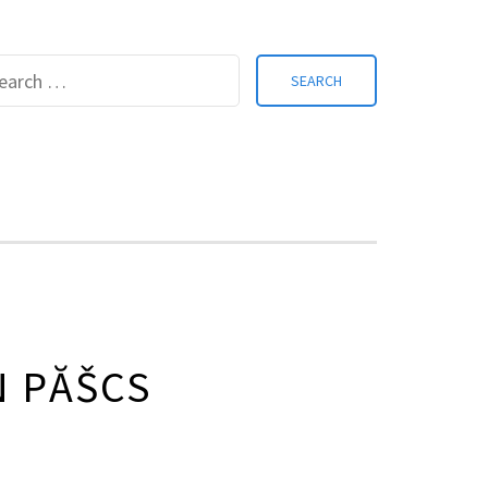
Search
for:
N PĂŠCS