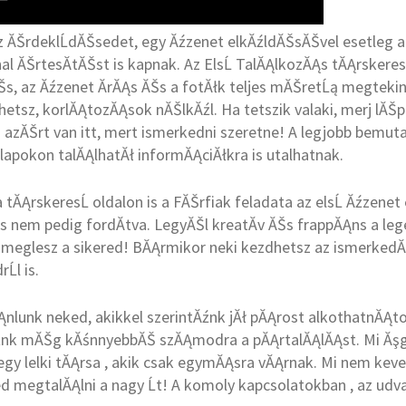
z ĂŠrdeklĹdĂŠsedet, egy Ăźzenet elkĂźldĂŠsĂŠvel esetleg 
nal ĂŠrtesĂ­tĂŠst is kapnak. Az ElsĹ TalĂĄlkozĂĄs tĂĄrskere
s, az Ăźzenet Ă­rĂĄs ĂŠs a fotĂłk teljes mĂŠretĹą megtekint
etsz, korlĂĄtozĂĄsok nĂŠlkĂźl. Ha tetszik valaki, merj lĂŠpn
 azĂŠrt van itt, mert ismerkedni szeretne! A legjobb bemu
lapokon talĂĄlhatĂł informĂĄciĂłkra is utalhatnak.
 tĂĄrskeresĹ oldalon is a FĂŠrfiak feladata az elsĹ Ăźzenet
Šs nem pedig fordĂ­tva. LegyĂŠl kreatĂ­v ĂŠs frappĂĄns a lege
eglesz a sikered! BĂĄrmikor neki kezdhetsz az ismerkedĂ
Ĺl is.
Ąnlunk neked, akikkel szerintĂźnk jĂł pĂĄrost alkothatnĂĄt
źnk mĂŠg kĂśnnyebbĂŠ szĂĄmodra a pĂĄrtalĂĄlĂĄst. Mi Ăşg
gy lelki tĂĄrsa , akik csak egymĂĄsra vĂĄrnak. Mi nem keve
d megtalĂĄlni a nagy Ĺt! A komoly kapcsolatokban , az udv