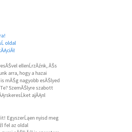
ra!
Ĺ oldal
kĂĄciĂł
ĂŠvel ellenĹrzĂźnk, ĂŠs
nk arra, hogy a hazai
d is mĂŠg nagyobb esĂŠlyed
s Te? SzemĂŠlyre szabott
ĂĄrskeresĹket ajĂĄnl
dit! EgyszerĹąen nyisd meg
 fel az oldal