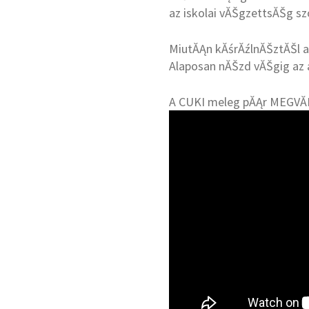
az iskolai vĂŠgzettsĂŠg szo
MiutĂĄn kĂśrĂźlnĂŠztĂŠl az
Alaposan nĂŠzd vĂŠgig az 
A CUKI meleg pĂĄr MEGVĂD