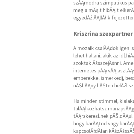
szĂĄmodra szimpatikus part
meg a mĂşlt hibĂĄit elkerĂ
egyedĂźlĂĄllĂł kifejezetten
Kriszrina szexpartner
A mozaik csalĂĄdok igen is
lehet hallani, akik az idĹ
szoktak ĂśsszejĂśnni. Amen
internetes pĂĄrvĂĄlasztĂĄs
emberekkel ismerkedj, bes
nĂŠhĂĄny hĂŠten belĂźl sze
Ha minden stimmel, kialaku
talĂĄlkozhatsz manapsĂĄg
tĂĄrskeresĹnek pĂŠldĂĄul 
hogy barĂĄtod vagy barĂĄtn
kapcsolĂłdĂłan kĂśzĂśssĂŠ