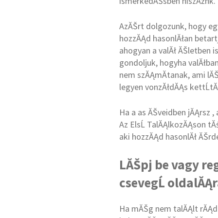
ismerkedĂŠsben hiszĂźnk.
AzĂŠrt dolgozunk, hogy eg
hozzĂĄd hasonlĂłan betartj
ahogyan a valĂł ĂŠletben is
gondoljuk, hogyha valĂłban
nem szĂĄmĂ­tanak, ami lĂŠ
legyen vonzĂłdĂĄs kettĹtĂś
Ha a as ĂŠveidben jĂĄrsz ,
Az ElsĹ TalĂĄlkozĂĄson tĂ
aki hozzĂĄd hasonlĂł ĂŠrdek
LĂŠpj be vagy re
csevegĹ oldalĂĄr
Ha mĂŠg nem talĂĄlt rĂĄd a