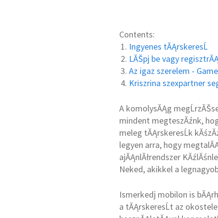
Contents:
Ingyenes tĂĄrskeresĹ
LĂŠpj be vagy regisztrĂ
Az igaz szerelem - Gamew
Kriszrina szexpartner se
A komolysĂĄg megĹrzĂŠse 
mindent megteszĂźnk, hogy 
meleg tĂĄrskeresĹk kĂśzĂ
legyen arra, hogy megtalĂĄ
ajĂĄnlĂłrendszer KĂźlĂśnle
Neked, akikkel a legnagyo
Ismerkedj mobilon is bĂĄr
a tĂĄrskeresĹt az okostel