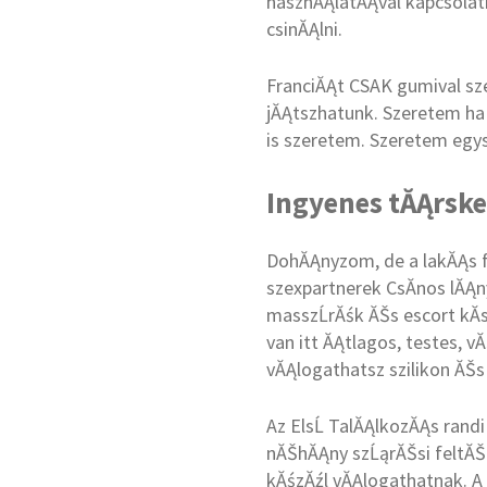
hasznĂĄlatĂĄval kapcsolatb
csinĂĄlni.
FranciĂĄt CSAK gumival sz
jĂĄtszhatunk. Szeretem ha 
is szeretem. Szeretem egy
Ingyenes tĂĄrske
DohĂĄnyzom, de a lakĂĄs f
szexpartnerek CsĂ­nos lĂĄ
masszĹrĂśk ĂŠs escort kĂ­s
van itt ĂĄtlagos, testes, 
vĂĄlogathatsz szilikon ĂŠs 
Az ElsĹ TalĂĄlkozĂĄs rand
nĂŠhĂĄny szĹąrĂŠsi feltĂŠt
kĂśzĂźl vĂĄlogathatnak. A 