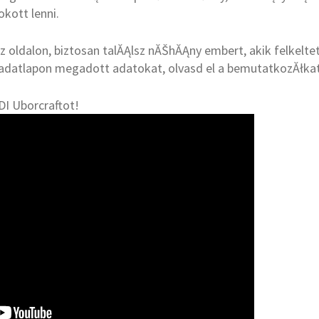
kott lenni.
 oldalon, biztosan talĂĄlsz nĂŠhĂĄny embert, akik felkelte
adatlapon megadott adatokat, olvasd el a bemutatkozĂłkat
I Uborcraftot!