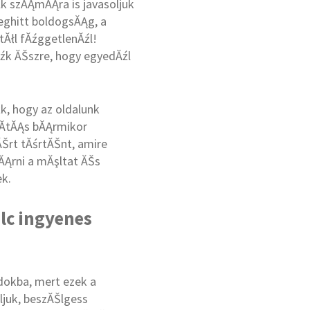
k szĂĄmĂĄra is javasoljuk
eghitt boldogsĂĄg, a
Ăłl fĂźggetlenĂźl!
źk ĂŠszre, hogy egyedĂźl
k, hogy az oldalunk
kĂ­tĂĄs bĂĄrmikor
Šrt tĂśrtĂŠnt, amire
ĂĄrni a mĂşltat ĂŠs
k.
lc ingyenes
ndokba, mert ezek a
ljuk, beszĂŠlgess