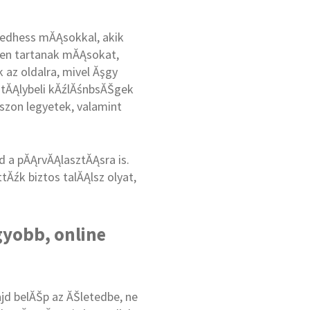
edhess mĂĄsokkal, akik
tben tartanak mĂĄsokat,
 az oldalra, mivel Ăşgy
ztĂĄlybeli kĂźlĂśnbsĂŠgek
szon legyetek, valamint
d a pĂĄrvĂĄlasztĂĄsra is.
Ăźk biztos talĂĄlsz olyat,
gyobb, online
jd belĂŠp az ĂŠletedbe, ne