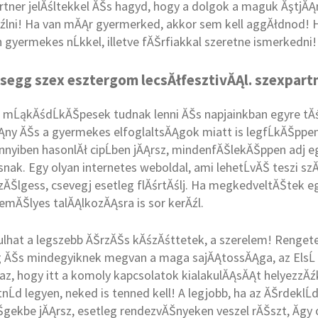
ner jelĂśltekkel ĂŠs hagyd, hogy a dolgok a maguk ĂştjĂĄn
źlni! Ha van mĂĄr gyermerked, akkor sem kell aggĂłdnod! H
 gyermekes nĹkkel, illetve fĂŠrfiakkal szeretne ismerkedni!
 segg szex esztergom lecsĂłfesztivĂĄl. szexpart
 mĹąkĂśdĹkĂŠpesek tudnak lenni ĂŠs napjainkban egyre tĂśb
hiĂĄny ĂŠs a gyermekes elfoglaltsĂĄgok miatt is legfĹkĂŠppe
nyiben hasonlĂł cipĹben jĂĄrsz, mindenfĂŠlekĂŠppen adj eg
nak. Egy olyan internetes weboldal, ami lehetĹvĂŠ teszi s
zĂŠlgess, csevegj esetleg flĂśrtĂślj. Ha megkedveltĂŠtek 
mĂŠlyes talĂĄlkozĂĄsra is sor kerĂźl.
lhat a legszebb ĂŠrzĂŠs kĂśzĂśttetek, a szerelem! Rengete
 ĂŠs mindegyiknek megvan a maga sajĂĄtossĂĄga, az ElsĹ
az, hogy itt a komoly kapcsolatok kialakulĂĄsĂĄt helyezzĂźk 
Ĺd legyen, neked is tenned kell! A legjobb, ha az ĂŠrdeklĹ
gekbe jĂĄrsz, esetleg rendezvĂŠnyeken veszel rĂŠszt, Ă­gy