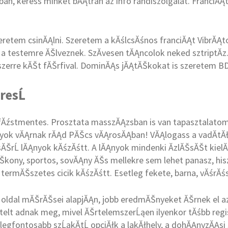
an, keress minket bĂĄtran az info randiszolgalat. FranciĂĄ
eretem csinĂĄlni. Szeretem a kĂślcsĂśnos franciĂĄt VibrĂĄ
a testemre ĂŠlveznek. SzĂ­vesen tĂĄncolok neked sztriptĂ­
szerre kĂŠt fĂŠrfival. DominĂĄs jĂĄtĂŠkokat is szeretem B
resĹ
Ăźstmentes. Prosztata masszĂĄzsban is van tapasztalatom. 
nyok vĂĄrnak rĂĄd PĂŠcs vĂĄrosĂĄban! VĂĄlogass a vadĂ­tĂł
ĂŠrĹ lĂĄnyok kĂśzĂśtt. A lĂĄnyok mindenki Ă­zlĂŠsĂŠt kielĂŠ
vĂŠkony, sportos, sovĂĄny ĂŠs mellekre sem lehet panasz, his
termĂŠszetes cicik kĂśzĂśtt. Esetleg fekete, barna, vĂśrĂśs,
i oldal mĂŠrĂŠsei alapjĂĄn, jobb eredmĂŠnyeket ĂŠrnek el azo
elt adnak meg, mivel ĂŠrtelemszerĹąen ilyenkor tĂśbb regi
legfontosabb szĹąkĂ­tĹ opciĂłk a lakĂłhely, a dohĂĄnyzĂĄ