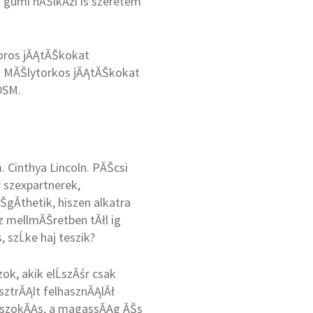
t gumi nĂŠlkĂźl is szeretem
toros jĂĄtĂŠkokat
z. MĂŠlytorkos jĂĄtĂŠkokat
DSM.
Cinthya Lincoln. PĂŠcsi
 szexpartnerek,
gĂ­thetik, hiszen alkatra
z mellmĂŠretben tĂłl ig
 szĹke haj teszik?
k, akik elĹszĂśr csak
sztrĂĄlt felhasznĂĄlĂł
si szokĂĄs, a magassĂĄg ĂŠs