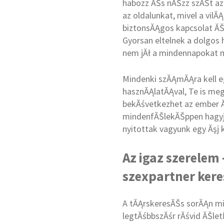
habozz ĂŠs nĂŠzz szĂŠt az 
az oldalunkat, mivel a vil
biztonsĂĄgos kapcsolat ĂŠ
Gyorsan eltelnek a dolgos
nem jĂł a mindennapokat 
Mindenki szĂĄmĂĄra kell eg
hasznĂĄlatĂĄval, Te is meg
bekĂśvetkezhet az ember Ă
mindenfĂŠlekĂŠppen hagyju
nyitottak vagyunk egy Ăşj 
Az igaz szerelem
szexpartner keres
A tĂĄrskeresĂŠs sorĂĄn min
legtĂśbbszĂśr rĂśvid ĂŠlet