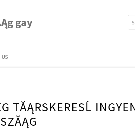
Ąg gay
 US
G TĂĄRSKERESĹ INGYE
SZĂĄG