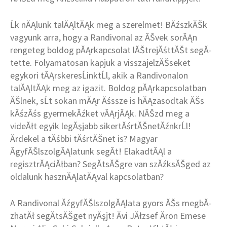
Ĺk nĂĄlunk talĂĄltĂĄk meg a szerelmet! BĂźszkĂŠk
vagyunk arra, hogy a Randivonal az ĂŠvek sorĂĄn
rengeteg boldog pĂĄrkapcsolat lĂŠtrejĂśttĂŠt segĂ­
tette. Folyamatosan kapjuk a visszajelzĂŠseket
egykori tĂĄrskeresĹinktĹl, akik a Randivonalon
talĂĄltĂĄk meg az igazit. Boldog pĂĄrkapcsolatban
ĂŠlnek, sĹt sokan mĂĄr Ăśssze is hĂĄzasodtak ĂŠs
kĂśzĂśs gyermekĂźket vĂĄrjĂĄk. NĂŠzd meg a
videĂłt egyik legĂşjabb sikertĂśrtĂŠnetĂźnkrĹl!
Ărdekel a tĂśbbi tĂśrtĂŠnet is? Magyar
ĂgyfĂŠlszolgĂĄlatunk segĂ­t! ElakadtĂĄl a
regisztrĂĄciĂłban? SegĂ­tsĂŠgre van szĂźksĂŠged az
oldalunk hasznĂĄlatĂĄval kapcsolatban?
A Randivonal ĂźgyfĂŠlszolgĂĄlata gyors ĂŠs megbĂ­
zhatĂł segĂ­tsĂŠget nyĂşjt! Ăvi JĂłzsef Ăron Emese