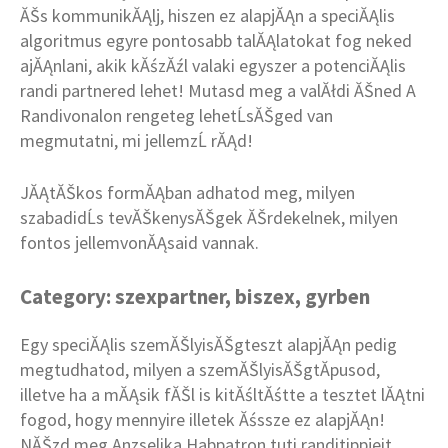
ĂŠs kommunikĂĄlj, hiszen ez alapjĂĄn a speciĂĄlis
algoritmus egyre pontosabb talĂĄlatokat fog neked
ajĂĄnlani, akik kĂśzĂźl valaki egyszer a potenciĂĄlis
randi partnered lehet! Mutasd meg a valĂłdi ĂŠned A
Randivonalon rengeteg lehetĹsĂŠged van
megmutatni, mi jellemzĹ rĂĄd!
JĂĄtĂŠkos formĂĄban adhatod meg, milyen
szabadidĹs tevĂŠkenysĂŠgek ĂŠrdekelnek, milyen
fontos jellemvonĂĄsaid vannak.
Category: szexpartner, biszex, gyrben
Egy speciĂĄlis szemĂŠlyisĂŠgteszt alapjĂĄn pedig
megtudhatod, milyen a szemĂŠlyisĂŠgtĂ­pusod,
illetve ha a mĂĄsik fĂŠl is kitĂśltĂśtte a tesztet lĂĄtni
fogod, hogy mennyire illetek Ăśssze ez alapjĂĄn!
NĂŠzd meg Anzselika Habpatron tuti randitippjeit.