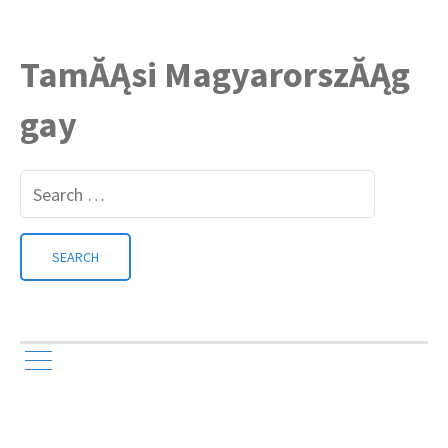
TamĂĄsi MagyarorszĂĄg
gay
Search
for: