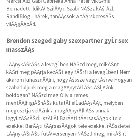
Marcsi Aliz Gabi Gabriella Anna Peter ViktĂłria
Bernadett IldikĂł SzilĂĄrd Szabi NĂŠzz kĂśrĂźl.
RandiBlog - hĂ­rek, tanĂĄcsok a tĂĄrskeresĂŠs
vilĂĄgĂĄbĂłl.
Brendon szeged gaby szexpartner gyĹr sex
masszĂĄs
LĂĄnykĂŠrĂŠs a levegĹben NĂŠzd meg, mikĂŠnt
kĂŠri meg pĂĄrja kezĂŠt egy fĂŠrfi a levegĹben! Nem
akarom kihasznĂĄlni, hogy Ăśssze vagy tĂśrve Hogyan
szabaduljunk meg a magĂĄnytĂłl ĂŠs ĂŠljĂźnk
boldogan? NĂŠzd meg Olivia remes
mentĂĄlhigiĂŠnĂŠs kutatĂł elĹadĂĄsĂĄt, melyben
megosztja velĂźnk a magĂĄnyrĂłl ĂŠs annak
legyĹzĂŠsĂŠrĹl szĂłlĂł BarĂĄti tĂĄrsasĂĄgok tele
exekkel BarĂĄti tĂĄrsasĂĄgok tele exekkel rĂŠszletei
LĂĄnykĂŠrĂŠs futĂłversenyen NĂŠzd meg, mikĂŠnt