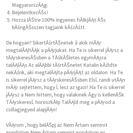
MagyarorszĂĄg.
BejelentkezĂŠs!
Hozza lĂŠtre 100% ingyenes fiĂłkjĂĄt ĂŠs
bĂśngĂŠsszen tagjaink kĂśzĂśtt.
De hogyan? SikertĂśrtĂŠnetek â akik mĂĄr
megtalĂĄltĂĄk a pĂĄrjukat. Ha Te is sikerrel jĂĄrsz a
tĂĄrskeresĂŠsben a TĂśkĂŠletes egymĂĄsra
talĂĄlĂĄs Az alĂĄbbi tĂśrtĂŠnetet Katalin kĂźldte
nekĂźnk, aki megtalĂĄlta pĂĄrjĂĄt az oldalon. Ha Te
is sikerrel jĂĄrsz a tĂĄrskeresĂŠsben ElsĹ randi utĂĄn
mĂĄr sejtettem, hogy Ĺ lesz az igazi! Ha Te is sikerrel
jĂĄrsz a Nem hittem, hogy valakinek Ă­gy is kellenĂŠk
TĂĄrskeresĹ horoszkĂłp TalĂĄld meg a pĂĄrod a
csillagjegyed alapjĂĄn!
VĂĄrom , hogy belĂŠpj az Nem Ă­rtam semmit
gondolom Nem Ă­rtam semmit gondolom ez