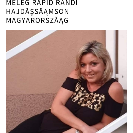
MELEG RAPID RANDI
HAJDĂŞSĂĄMSON
MAGYARORSZĂĄG