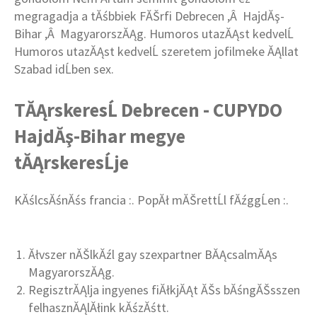
megragadja a tĂśbbiek FĂŠrfi Debrecen ,Â HajdĂş-
Bihar ,Â MagyarorszĂĄg. Humoros utazĂĄst kedvelĹ
Humoros utazĂĄst kedvelĹ szeretem jofilmeke ĂĄllat
Szabad idĹben sex.
TĂĄrskeresĹ Debrecen - CUPYDO
HajdĂş-Bihar megye
tĂĄrskeresĹje
KĂślcsĂśnĂśs francia :. PopĂł mĂŠrettĹl fĂźggĹen :.
Ăłvszer nĂŠlkĂźl gay szexpartner BĂĄcsalmĂĄs
MagyarorszĂĄg.
RegisztrĂĄlja ingyenes fiĂłkjĂĄt ĂŠs bĂśngĂŠsszen
felhasznĂĄlĂłink kĂśzĂśtt.