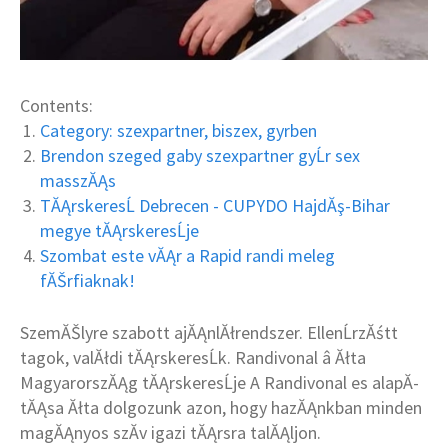
Contents:
Category: szexpartner, biszex, gyrben
Brendon szeged gaby szexpartner gyĹr sex
masszĂĄs
TĂĄrskeresĹ Debrecen - CUPYDO HajdĂş-Bihar
megye tĂĄrskeresĹje
Szombat este vĂĄr a Rapid randi meleg
fĂŠrfiaknak!
SzemĂŠlyre szabott ajĂĄnlĂłrendszer. EllenĹrzĂśtt
tagok, valĂłdi tĂĄrskeresĹk. Randivonal â Ăłta
MagyarorszĂĄg tĂĄrskeresĹje A Randivonal es alapĂ­
tĂĄsa Ăłta dolgozunk azon, hogy hazĂĄnkban minden
magĂĄnyos szĂ­v igazi tĂĄrsra talĂĄljon.