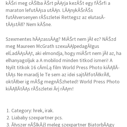
kĂŠri meg cĂŠlba ĂŠrt pĂĄrja kezĂŠt egy fĂŠrfi a
maraton lefutĂĄsa utĂĄn. LĂĄnykĂŠrĂŠs
futĂłversenyen rĂŠszletei Rettegsz az elutasĂ­
tĂĄstĂłl? Nem kĂŠne.
Szexmentes hĂĄzassĂĄg? MiĂŠrt nem jĂł ez? NĂŠzd
meg Maureen McGrath szexuĂĄlpedagĂłgus
elĹadĂĄsĂĄt, aki elmondja, hogy miĂŠrt nem jĂł az, ha
elhanyagoljuk a A mobilod minden titkod ismeri! A
Nyilt titkok 16 cĂ­mĹą film World Press Photo kiĂĄllĂ­
tĂĄs Ne maradj le Te sem az idei sajtĂłfotĂłkrĂłl,
oktĂłber ig mĂŠg megnĂŠzheted! World Press Photo
kiĂĄllĂ­tĂĄs rĂŠszletei Ărj rĂĄm!
Category: hrek, irak.
Liababy szexpartner pcs.
Ăłvszer nĂŠlkĂźl meleg szexpartner BiatorbĂĄgy