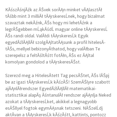
KĂśszĂśnjĂźk az ĂŠvek sorĂĄn minket vĂĄlasztĂł
tĂśbb mint 3 milliĂł tĂĄrskeresĹnek, hogy bizalmat
szavaztak nekĂźnk, ĂŠs hogy mi lehetĂźnk a
legrĂŠgebben mĹąkĂśdĹ magyar online tĂĄrskeresĹ
ĂŠs randi oldal. ValĂłdi tĂĄrskeresĹk Egyik
egyedĂźlĂĄllĂł szolgĂĄltatĂĄsunk a profil hitelesĂ­
tĂŠs, mellyel bebizonyĂ­thatod, hogy valĂłban Te
szerepelsz a feltĂśltĂśtt fotĂłn, ĂŠs ez ĂĄltal
komolyan gondolod a tĂĄrskeresĂŠst.
Szerezd meg a HitelesĂ­tett Tag pecsĂŠtet, ĂŠs lĂŠpj
be az igazi tĂĄrskeresĹk kĂśzĂŠ! SzemĂŠlyre szabott
ajĂĄnlĂłrendszer EgyedĂźlĂĄllĂł matematikai-
statisztikai alapĂş ĂśntanulĂł rendszer ajĂĄnlja Neked
azokat a tĂĄrskeresĹket, akikkel a legnagyobb
esĂŠllyel fogtok egymĂĄsnak tetszeni. NĂŠzelĹdj
aktĂ­van a tĂĄrskeresĹk kĂśzĂśtt, kattints, pontozz