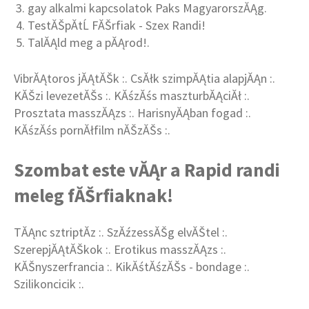
gay alkalmi kapcsolatok Paks MagyarorszĂĄg.
TestĂŠpĂ­tĹ FĂŠrfiak - Szex Randi!
TalĂĄld meg a pĂĄrod!.
VibrĂĄtoros jĂĄtĂŠk :. CsĂłk szimpĂĄtia alapjĂĄn :.
KĂŠzi levezetĂŠs :. KĂśzĂśs maszturbĂĄciĂł :.
Prosztata masszĂĄzs :. HarisnyĂĄban fogad :.
KĂśzĂśs pornĂłfilm nĂŠzĂŠs :.
Szombat este vĂĄr a Rapid randi
meleg fĂŠrfiaknak!
TĂĄnc sztriptĂ­z :. SzĂźzessĂŠg elvĂŠtel :.
SzerepjĂĄtĂŠkok :. Erotikus masszĂĄzs :.
KĂŠnyszerfrancia :. KikĂśtĂśzĂŠs - bondage :.
Szilikoncicik :.