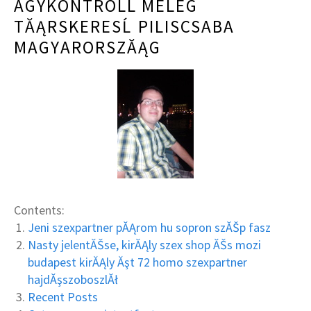
AGYKONTROLL MELEG
TĂĄRSKERESĹ PILISCSABA
MAGYARORSZĂĄG
Contents:
Jeni szexpartner pĂĄrom hu sopron szĂŠp fasz
Nasty jelentĂŠse, kirĂĄly szex shop ĂŠs mozi
budapest kirĂĄly Ăşt 72 homo szexpartner
hajdĂşszoboszlĂł
Recent Posts