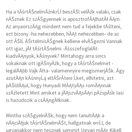
Ha a tĂśrtĂŠnelmĂźnkrĹl beszĂŠl velĂźk valaki, csak
nĂŠznek Ez szĂŠgyennek is aposztrofĂĄlhatĂł ĂĄm.
Az anyaorszĂĄg mindent nem tud a fejekbe tĂślteni,
ezt bizony -ha nehezebben, hĂĄt nehezebben- de az
ott ĂŠlĹ ĂŠrtelmisĂŠgnek kellene elvĂŠgezni Vannak
ott igaz, jĂł tĂśrtĂŠnelmi -ĂśsszefoglalĂł-
kiadvĂĄnyok, kĂśnyvek? Mintahogy arra sincs
sokaknak ott igĂŠnyĂźk, hogy a tĂśrtĂŠnelmet -
legalĂĄbb Vajk Ăłta- valamennyire megismerjĂŠk. Ăgy
azutĂĄn kĂśnnyĹą eltĂŠrĂ­teni Ĺket, elhitetni, azt
pĂŠldĂĄul, hogy Hunyadi MĂĄtyĂĄs romĂĄnnak
szĂźletett Mint amiket a jĂĄszvĂĄsĂĄri pĂźspĂśk Iasi
is hazudozik a csĂĄngĂłknak..
Mintha szĂŠgyelnĂŠk, hogy nem tanultĂĄk a
nĂĄciĂłjuk tĂśrtĂŠnelmĂŠt, hallgatnak errĹl, de
ugyanakkor nem tesznek semmit Ugyan mĂĄr Kikell