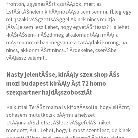
fronton, ugyanezĂŠrt csatĂĄzok, mert az
ĹstĂśrtĂŠnelem kihĂĄmozĂĄsa sem semmi, fĹleg egy
mĹąszaki vĂŠgzettsĂŠggel Akinek nincs multja
jĂśvĹje sem lesz Lehet, hogy egyetĂŠrtessz? Ha lehet
-kĂŠrĂŠsem- nĂŠzd meg alkalomadtĂĄn mĂĄr a
mĂşzeumotokban megvan-e a tatĂĄrlaki korong, ha
nincs, akkor miĂŠrt nincs..? Ărdekelne, cserĂŠbe
vĂĄlassz valamit..
Nasty jelentĂŠse, kirĂĄly szex shop ĂŠs
mozi budapest kirĂĄly Ăşt 72 homo
szexpartner hajdĂşszoboszlĂł
Kalkuttai TerĂŠz mama is kifogĂĄsolta, hogy eltĂźnt,
sohasem mutatkozik bĂĄrmi a helyzet
UtĂĄnnanĂŠzhetsz, ĂŠlete vĂŠgefelĂŠ miket
mondott, Ă­rt.. Lehet, hogy Ĺ most szent lesz, de kinek
a szentje? Vagy csak protokollszent? Ăletkori dolog