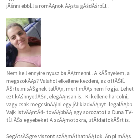
jĂśnni ebbĹl a romĂĄnok ĂĄsta gĂśdĂśrbĹl..
Nem kell ennyire nyusziba ĂĄtmenni.. A kĂŠnyelem, a
megszokĂĄs? Valahol elkellene kezdeni, az ottĂŠlĹ
ĂŠrtelmisĂŠgnek talĂĄn, mert mĂĄs nem fogja. Lehet
ezt kĂśnnyedĂŠn, elegĂĄnsan is.. Ki kellene harcolni,
vagy csak megcsinĂĄlni egy jĂł kiadvĂĄnyt -legalĂĄbb
Vajk IstvĂĄntĂłl- tovĂĄbbĂĄ egy sorozatot a Duna TV-
tĹl ĂŠs egyebeket A szĂĄmotokra, utĂłdaitokĂŠrt is.
SegĂ­tsĂŠgre viszont szĂĄmĂ­thatnĂĄtok. Ăn pl mĂĄs