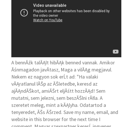
A bennĂźk talĂĄlt hibĂĄk benned vannak. Amikor
Ăśnmagadon javĂ­tasz, Maga a vilĂĄg megjavul.
Nekem ez nagyon sok erĹt ad: "Ha valaki
vĂĄratlanul lĂŠp az ĂŠletedbe, keresd az
ajĂĄndĂŠkot, amiĂŠrt eljĂśtt hozzĂĄd! Sem
mutatni, sem jelezni, sem beszĂŠlni rĂłla. A
szeretet meleg, mint a kĂĄlyha. Odatartod a
tenyeredet, ĂŠs ĂŠrzed. Save my name, email, and
website in this browser for the next time I
comment. Magyar szexpartner keresĹ ingyenes