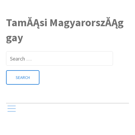
TamĂĄsi MagyarorszĂĄg
gay
Search
for: