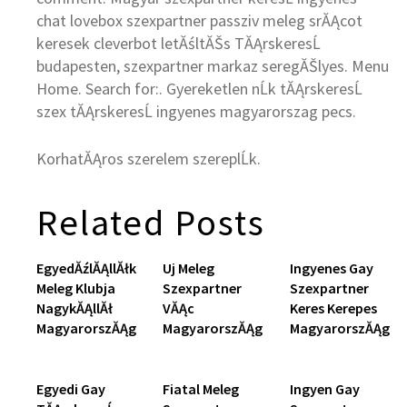
chat lovebox szexpartner passziv meleg srĂĄcot
keresek cleverbot letĂśltĂŠs TĂĄrskeresĹ
budapesten, szexpartner markaz seregĂŠlyes. Menu
Home. Search for:. Gyereketlen nĹk tĂĄrskeresĹ
szex tĂĄrskeresĹ ingyenes magyarorszag pecs.
KorhatĂĄros szerelem szereplĹk.
Related Posts
EgyedĂźlĂĄllĂłk
Uj Meleg
Ingyenes Gay
Meleg Klubja
Szexpartner
Szexpartner
NagykĂĄllĂł
VĂĄc
Keres Kerepes
MagyarorszĂĄg
MagyarorszĂĄg
MagyarorszĂĄg
Egyedi Gay
Fiatal Meleg
Ingyen Gay