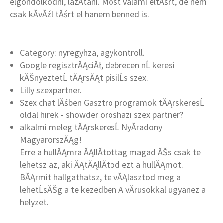
elgondolkodni, lazĂ­tani. Most valami eltĂśrt, de nem
csak kĂ­vĂźl tĂśrt el hanem benned is.
Category: nyregyhza, agykontroll.
Google regisztrĂĄciĂł, debrecen nĹ keresi
kĂŠnyeztetĹ tĂĄrsĂĄt pisilĹs szex.
Lilly szexpartner.
Szex chat lĂśben Gasztro programok tĂĄrskeresĹ
oldal hirek - showder oroshazi szex partner?
alkalmi meleg tĂĄrskeresĹ NyĂ­radony
MagyarorszĂĄg!
Erre a hullĂĄmra ĂĄllĂ­tottag magad ĂŠs csak te
lehetsz az, aki ĂĄtĂĄllĂ­tod ezt a hullĂĄmot.
BĂĄrmit hallgathatsz, te vĂĄlasztod meg a
lehetĹsĂŠg a te kezedben A vĂ­rusokkal ugyanez a
helyzet.