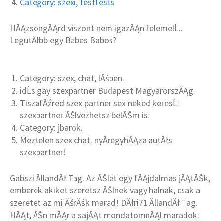
Category: szexi, testfests
HĂĄzsongĂĄrd viszont nem igazĂĄn felemelĹ..
LegutĂłbb egy Babes Babos?
Category: szex, chat, lĂśben.
idĹs gay szexpartner Budapest MagyarorszĂĄg.
TiszafĂźred szex partner sex neked keresĹ:
szexpartner ĂŠlvezhetsz belĂŠm is.
Category: jbarok.
Meztelen szex chat. nyĂ­regyhĂĄza autĂłs
szexpartner!
Gabszi ĂllandĂł Tag. Az ĂŠlet egy fĂĄjdalmas jĂĄtĂŠk,
emberek akiket szeretsz ĂŠlnek vagy halnak, csak a
szeretet az mi ĂśrĂśk marad! DĂłri71 ĂllandĂł Tag.
HĂĄt, ĂŠn mĂĄr a sajĂĄt mondatomnĂĄl maradok: