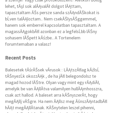
lehet, tĂşl sok alĂĄvalĂł dolgot lĂĄttam,
tapasztaltam ĂŠs persze sanda szĂĄndĂŠkokat is
bĹven talĂĄloztam.. Nem csekĂŠlysĂŠggemmel,
hanem sok emberrel kapcsolatban tapasztaltam. A
magassĂĄgokbĂłl azonban ez a legfelsĹbb lĂŠny
sohasem lĂŠpett kĂśzbe.. A Tortenelem
forumtemaban a valasz!
Recent Posts
Balesetek tĂśrĂŠsek vĂ­rusok : LĂĄtszĂłlag kĂźlsĹ
tĂŠnyezĹk okozzĂĄk , de ha jĂłl belegondolsz te
magad hozod lĂŠtre. Olyan vagy mint egy rĂĄdiĂł,
amelyik be van ĂĄllĂ­tva valamilyen hullĂĄmhosszra,
csak azt hallod. A baleset arra kĂŠnyszerĂ­t, hogy
megĂĄllj vĂŠgre. Ha nem ĂĄllsz meg ĂśnszĂĄntadbĂłl
hĂĄt megĂĄllĂ­tanak. KĂŠnytelen leszel pihenni,