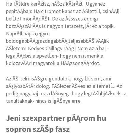
Ha fĂśldre kerĂźlsz, nĂŠzz kĂśrĂźl.. Ugyanez
pepitĂĄban: Ha citromot kapsz az ĂŠlettĹl, csinĂĄlj
belĹle limonĂĄdĂŠt. De az Ăśsszes eddigi
hozzĂĄszĂłlĂĄs is nagyon tetszett, jĂł ez a topik.
NaprĂłl napra,egyre
boldogabbĂĄ,gazdagabbĂĄ,teljesebbĂŠ vĂĄlik
ĂŠletem! Kedves CsillagvirĂĄg! Nem az a baj -
legalĂĄbbis alapvetĹen- hogy nem ismerik a
kolozsvĂĄri magyarok a HĂĄzsongĂĄrdot.
Az ĂŠrtelmisĂŠgre gondolok, hogy Ĺk sem, ami
sĂşlyosbĂ­tĂł dolog. FĂŠlezer ĂŠves ez a temetĹ.. Az
pedig nagy baj -ez a lĂŠnyeg- hogy legtĂśbbjĂźknek -a
tanultaknak- nincs is igĂŠnye erre.
Jeni szexpartner pĂĄrom hu
sopron szĂŠp fasz