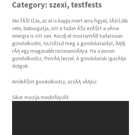
Category: szexi, testfests
Aki fĂŠl tĹle, az el is kapja mert arra figyel, tĂśrĹdik
vele, babusgatja, ott a tudat ĂŠs ezĂŠrt a vĂ­rus
energia is ott van. Kezdj el mostantĂłl tudatosan
gondolkodni, tisztĂ­tsd meg a gondolataidat, ĂĄllj
rĂĄ egy magasabb rezonanciĂĄra. Ha a poron
gondolkodsz, PorrĂĄ leszel. A gondolatok igazĂĄn
dolgok.
AmikĂŠnt gondolkodsz, azzĂĄ vĂĄlsz.
Siker mozija meditĂĄciĂł