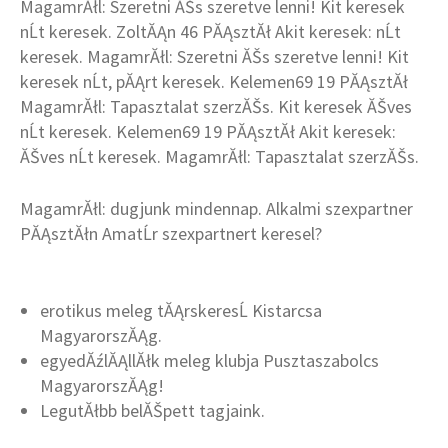
MagamrĂłl: Szeretni ĂŠs szeretve lenni! Kit keresek
nĹt keresek. ZoltĂĄn 46 PĂĄsztĂł Akit keresek: nĹt
keresek. MagamrĂłl: Szeretni ĂŠs szeretve lenni! Kit
keresek nĹt, pĂĄrt keresek. Kelemen69 19 PĂĄsztĂł
MagamrĂłl: Tapasztalat szerzĂŠs. Kit keresek ĂŠves
nĹt keresek. Kelemen69 19 PĂĄsztĂł Akit keresek:
ĂŠves nĹt keresek. MagamrĂłl: Tapasztalat szerzĂŠs.
MagamrĂłl: dugjunk mindennap. Alkalmi szexpartner
PĂĄsztĂłn AmatĹr szexpartnert keresel?
erotikus meleg tĂĄrskeresĹ Kistarcsa
MagyarorszĂĄg.
egyedĂźlĂĄllĂłk meleg klubja Pusztaszabolcs
MagyarorszĂĄg!
LegutĂłbb belĂŠpett tagjaink.