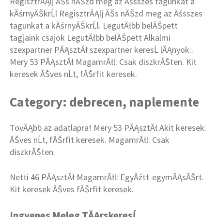
RegisztrĂĄlj ĂŠs nĂŠzd meg az Ăśsszes tagunkat a
kĂśrnyĂŠkrĹl RegisztrĂĄlj ĂŠs nĂŠzd meg az Ăśsszes
tagunkat a kĂśrnyĂŠkrĹl. LegutĂłbb belĂŠpett
tagjaink csajok LegutĂłbb belĂŠpett Alkalmi
szexpartner PĂĄsztĂł szexpartner keresĹ lĂĄnyok:.
Mery 53 PĂĄsztĂł MagamrĂłl: Csak diszkrĂŠten. Kit
keresek ĂŠves nĹt, fĂŠrfit keresek.
Category: debrecen, naplemente
TovĂĄbb az adatlapra! Mery 53 PĂĄsztĂł Akit keresek:
ĂŠves nĹt, fĂŠrfit keresek. MagamrĂłl: Csak
diszkrĂŠten.
Netti 46 PĂĄsztĂł MagamrĂłl: EgyĂźtt-egymĂĄsĂŠrt.
Kit keresek ĂŠves fĂŠrfit keresek.
Ingyenes Meleg TĂĄrskeresĹ