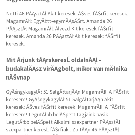
Netti 46 PĂĄsztĂł Akit keresek: ĂŠves fĂŠrfit keresek.
MagamrĂłl: EgyĂźtt-egymĂĄsĂŠrt. Amanda 26
PĂĄsztĂł MagamrĂłl: Ălvezd Kit keresek fĂŠrfit
keresek. Amanda 26 PĂĄsztĂł Akit keresek: fĂŠrfit
keresek.
Mit Ă­rjunk tĂĄrskeresĹ oldalnĂĄl -
budakalĂĄsz virĂĄgbolt, mikor van mĂłnika
nĂŠvnap
GyĂśngykagylĂł 51 SalgĂłtarjĂĄn MagamrĂłl: A FĂŠrfit
keresem! GyĂśngykagylĂł 51 SalgĂłtarjĂĄn Akit
keresek: ĂŠves fĂŠrfit keresek. MagamrĂłl: A FĂŠrfit
keresem! LegutĂłbb belĂŠpett tagjaink pasik
LegutĂłbb belĂŠpett Alkalmi szexpartner PĂĄsztĂł
szexpartner keresĹ fĂŠrfiak:. ZoltĂĄn 46 PĂĄsztĂł