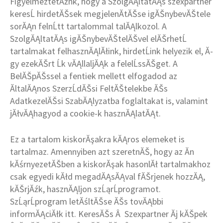
FigyelmeztetĂźnk, hogy a SzolgĂĄltatĂĄs szexpartner
keresĹ hirdetĂŠsek megjelenĂ­tĂŠse igĂŠnybevĂŠtele
sorĂĄn felnĹtt tartalommal talĂĄlkozol. A
SzolgĂĄltatĂĄs igĂŠnybevĂŠtelĂŠvel elĂŠrhetĹ
tartalmakat felhasznĂĄlĂłink, hirdetĹink helyezik el, Ă­
gy ezekĂŠrt Ĺk vĂĄllaljĂĄk a felelĹssĂŠget. A
BelĂŠpĂŠssel a fentiek mellett elfogadod az
ĂltalĂĄnos SzerzĹdĂŠsi FeltĂŠtelekbe ĂŠs
AdatkezelĂŠsi SzabĂĄlyzatba foglaltakat is, valamint
jĂłvĂĄhagyod a cookie-k hasznĂĄlatĂĄt.
Ez a tartalom kiskorĂşakra kĂĄros elemeket is
tartalmaz. Amennyiben azt szeretnĂŠ, hogy az Ăn
kĂśrnyezetĂŠben a kiskorĂşak hasonlĂł tartalmakhoz
csak egyedi kĂłd megadĂĄsĂĄval fĂŠrjenek hozzĂĄ,
kĂŠrjĂźk, hasznĂĄljon szĹąrĹprogramot.
SzĹąrĹprogram letĂśltĂŠse ĂŠs tovĂĄbbi
informĂĄciĂłk itt. KeresĂŠs Â Szexpartner Ăj kĂŠpek