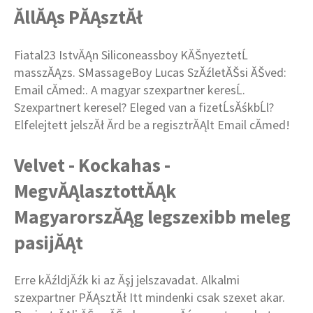
ĂllĂĄs PĂĄsztĂł
Fiatal23 IstvĂĄn Siliconeassboy KĂŠnyeztetĹ
masszĂĄzs. SMassageBoy Lucas SzĂźletĂŠsi ĂŠved:
Email cĂ­med:. A magyar szexpartner keresĹ.
Szexpartnert keresel? Eleged van a fizetĹsĂśkbĹl?
Elfelejtett jelszĂł Ărd be a regisztrĂĄlt Email cĂ­med!
Velvet - Kockahas -
MegvĂĄlasztottĂĄk
MagyarorszĂĄg legszexibb meleg
pasijĂĄt
Erre kĂźldjĂźk ki az Ăşj jelszavadat. Alkalmi
szexpartner PĂĄsztĂł Itt mindenki csak szexet akar.