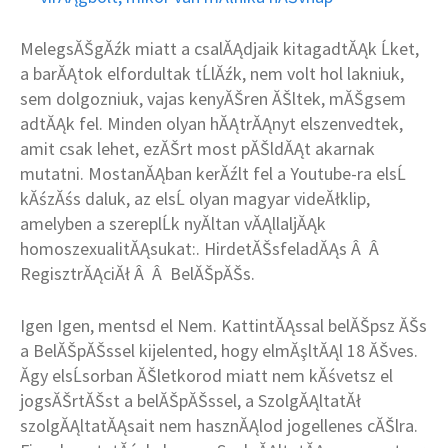
MelegsĂŠgĂźk miatt a csalĂĄdjaik kitagadtĂĄk Ĺket,
a barĂĄtok elfordultak tĹlĂźk, nem volt hol lakniuk,
sem dolgozniuk, vajas kenyĂŠren ĂŠltek, mĂŠgsem
adtĂĄk fel. Minden olyan hĂĄtrĂĄnyt elszenvedtek,
amit csak lehet, ezĂŠrt most pĂŠldĂĄt akarnak
mutatni. MostanĂĄban kerĂźlt fel a Youtube-ra elsĹ
kĂśzĂśs daluk, az elsĹ olyan magyar videĂłklip,
amelyben a szereplĹk nyĂ­ltan vĂĄllaljĂĄk
homoszexualitĂĄsukat:. HirdetĂŠsfeladĂĄs Â Â
RegisztrĂĄciĂł Â Â BelĂŠpĂŠs.
Igen Igen, mentsd el Nem. KattintĂĄssal belĂŠpsz ĂŠs
a BelĂŠpĂŠssel kijelented, hogy elmĂşltĂĄl 18 ĂŠves.
Ăgy elsĹsorban ĂŠletkorod miatt nem kĂśvetsz el
jogsĂŠrtĂŠst a belĂŠpĂŠssel, a SzolgĂĄltatĂł
szolgĂĄltatĂĄsait nem hasznĂĄlod jogellenes cĂŠlra.