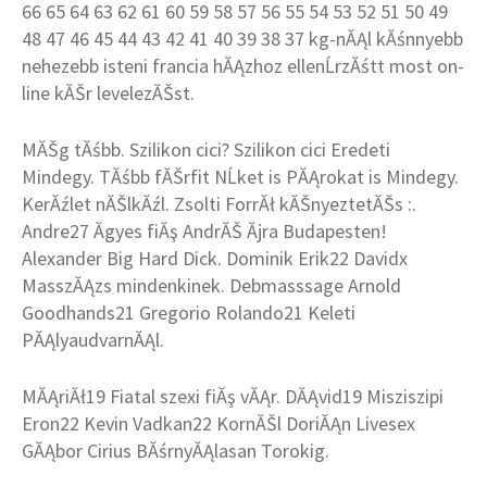
66 65 64 63 62 61 60 59 58 57 56 55 54 53 52 51 50 49
48 47 46 45 44 43 42 41 40 39 38 37 kg-nĂĄl kĂśnnyebb
nehezebb isteni francia hĂĄzhoz ellenĹrzĂśtt most on-
line kĂŠr levelezĂŠst.
MĂŠg tĂśbb. Szilikon cici? Szilikon cici Eredeti
Mindegy. TĂśbb fĂŠrfit NĹket is PĂĄrokat is Mindegy.
KerĂźlet nĂŠlkĂźl. Zsolti ForrĂł kĂŠnyeztetĂŠs :.
Andre27 Ăgyes fiĂş AndrĂŠ Ăjra Budapesten!
Alexander Big Hard Dick. Dominik Erik22 Davidx
MasszĂĄzs mindenkinek. Debmasssage Arnold
Goodhands21 Gregorio Rolando21 Keleti
PĂĄlyaudvarnĂĄl.
MĂĄriĂł19 Fiatal szexi fiĂş vĂĄr. DĂĄvid19 Misziszipi
Eron22 Kevin Vadkan22 KornĂŠl DoriĂĄn Livesex
GĂĄbor Cirius BĂśrnyĂĄlasan Torokig.