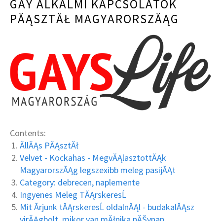
GAY ALKALMI KAPCSOLATOK
PĂĄSZTĂŁ MAGYARORSZĂĄG
Contents:
ĂllĂĄs PĂĄsztĂł
Velvet - Kockahas - MegvĂĄlasztottĂĄk
MagyarorszĂĄg legszexibb meleg pasijĂĄt
Category: debrecen, naplemente
Ingyenes Meleg TĂĄrskeresĹ
Mit Ă­rjunk tĂĄrskeresĹ oldalnĂĄl - budakalĂĄsz
virĂĄgbolt, mikor van mĂłnika nĂŠvnap