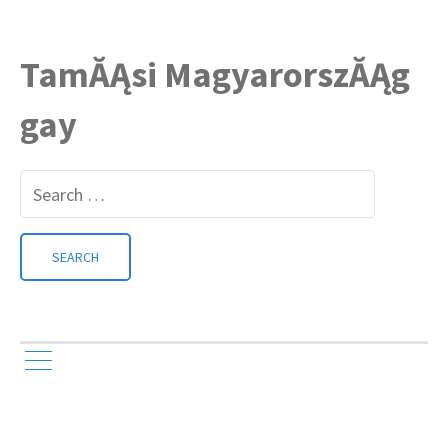
TamĂĄsi MagyarorszĂĄg
gay
Search
for: