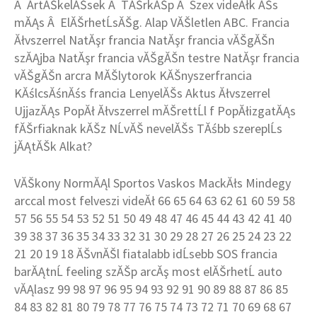
Â ĂrtĂŠkelĂŠsek Â TĂŠrkĂŠp Â Szex videĂłk ĂŠs
mĂĄs Â ElĂŠrhetĹsĂŠg. Alap VĂŠletlen ABC. Francia
Ăłvszerrel NatĂşr francia NatĂşr francia vĂŠgĂŠn
szĂĄjba NatĂşr francia vĂŠgĂŠn testre NatĂşr francia
vĂŠgĂŠn arcra MĂŠlytorok KĂŠnyszerfrancia
KĂślcsĂśnĂśs francia LenyelĂŠs Aktus Ăłvszerrel
UjjazĂĄs PopĂł Ăłvszerrel mĂŠrettĹl f PopĂłizgatĂĄs
fĂŠrfiaknak kĂŠz NĹvĂŠ nevelĂŠs TĂśbb szereplĹs
jĂĄtĂŠk Alkat?
VĂŠkony NormĂĄl Sportos Vaskos MackĂłs Mindegy
arccal most felveszi videĂł 66 65 64 63 62 61 60 59 58
57 56 55 54 53 52 51 50 49 48 47 46 45 44 43 42 41 40
39 38 37 36 35 34 33 32 31 30 29 28 27 26 25 24 23 22
21 20 19 18 ĂŠvnĂŠl fiatalabb idĹsebb SOS francia
barĂĄtnĹ feeling szĂŠp arcĂş most elĂŠrhetĹ auto
vĂĄlasz 99 98 97 96 95 94 93 92 91 90 89 88 87 86 85
84 83 82 81 80 79 78 77 76 75 74 73 72 71 70 69 68 67